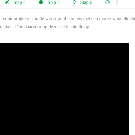
Stap 4
Stap 5
Stap 6
7
n avontuurlijke reis in de woestijn of een reis met een mooie wandeltoch
emaken. Doe daarvoor op deze site inspiratie op.