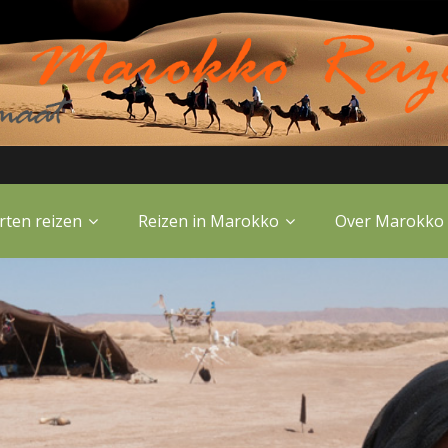
rten reizen
Reizen in Marokko
Over Marokko