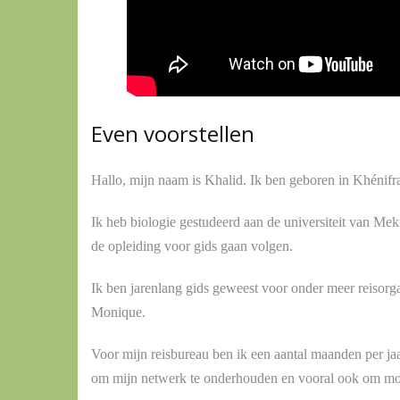
Even voorstellen
Hallo, mijn naam is Khalid. Ik ben geboren in Khénifr
Ik heb biologie gestudeerd aan de universiteit van Mek
de opleiding voor gids gaan volgen.
Ik ben jarenlang gids geweest voor onder meer reisor
Monique.
Voor mijn reisbureau ben ik een aantal maanden per jaa
om mijn netwerk te onderhouden en vooral ook om moo