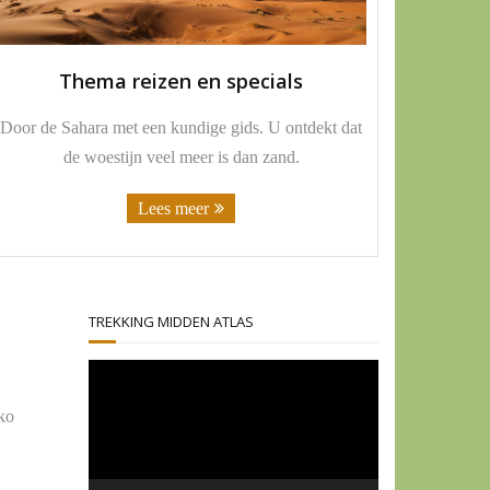
Thema reizen en specials
Door de Sahara met een kundige gids. U ontdekt dat
de woestijn veel meer is dan zand.
Lees meer
TREKKING MIDDEN ATLAS
Videospeler
ko