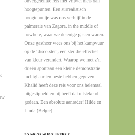
onvergetelijke reis met vrijwel niets dan
hoogtepunten. Een surrealistisch
hoogtepuntje was ons verblijf in de
palmeraie van Zagora, in the middle of
nowhere, waar we de enige gasten waren.
Onze gastheer wees ons bij het kampvuur
op de ‘disco-ster’, een ster die effectief
van kleur verandert. Waarop we met z’n
drieën spontaan een kleine demonstratie
k
luchtgitaar ten beste hebben gegeven…
Khalid heeft deze reis voor ons helemaal
uitgestippeld en hij heeft dat uitstekend
ouw
gedaan. Een absolute aanrader! Hilde en
Linda (België)
50-JARIGE HUWELIJKSREIS