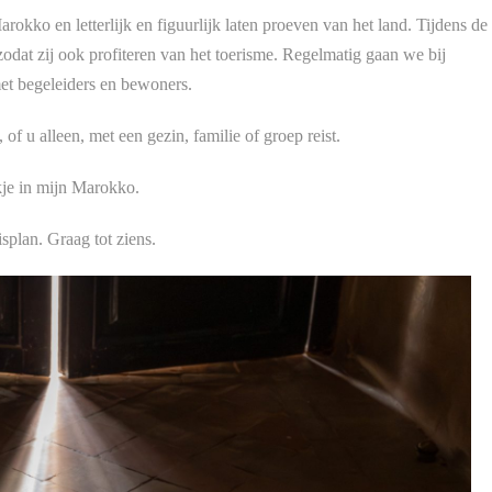
okko en letterlijk en figuurlijk laten proeven van het land. Tijdens de
odat zij ook profiteren van het toerisme. Regelmatig gaan we bij
et begeleiders en bewoners.
f u alleen, met een gezin, familie of groep reist.
jkje in mijn Marokko.
plan. Graag tot ziens.