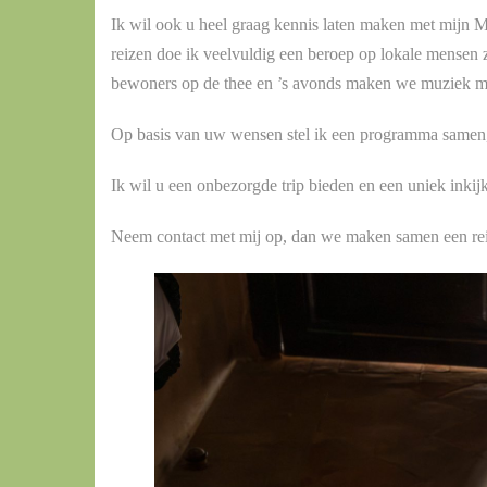
Ik wil ook u heel graag kennis laten maken met mijn Mar
reizen doe ik veelvuldig een beroep op lokale mensen z
bewoners op de thee en ’s avonds maken we muziek m
Op basis van uw wensen stel ik een programma samen, o
Ik wil u een onbezorgde trip bieden en een uniek inki
Neem contact met mij op, dan we maken samen een reis