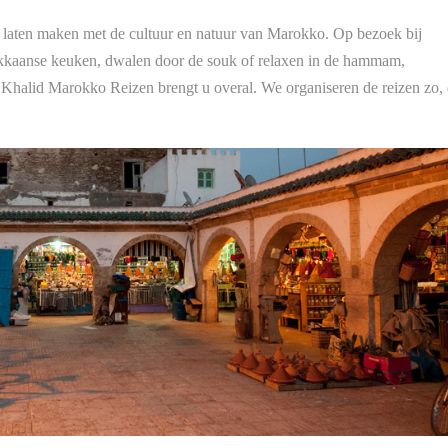
 laten maken met de cultuur en natuur van Marokko. Op bezoek bij
okkaanse keuken, dwalen door de souk of relaxen in de hammam,
 Khalid Marokko Reizen brengt u overal. We organiseren de reizen zo, 