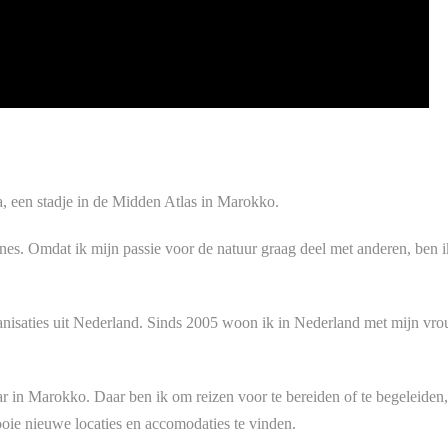
a, een stadje in de Midden Atlas in Marokko.
nes. Omdat ik mijn passie voor de natuur graag deel met anderen, ben i
ganisaties uit Nederland. Sinds 2005 woon ik in Nederland met mijn vr
r in Marokko. Daar ben ik om reizen voor te bereiden of te begeleiden,
ie nieuwe locaties en accomodaties te vinden.