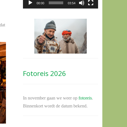
00:00
03:54
dat
Fotoreis 2026
In november gaan we weer op
fotoreis
.
Binnenkort wordt de datum bekend.