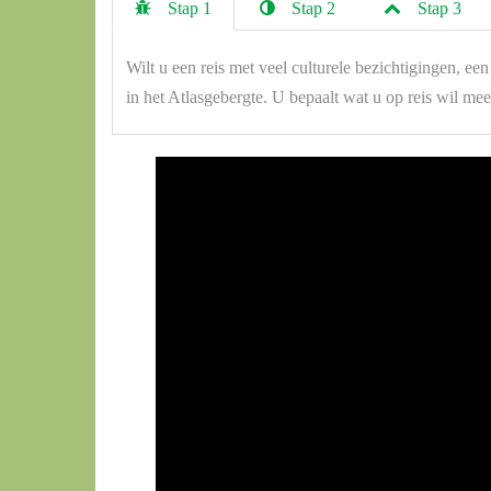
Stap 1
Stap 2
Stap 3
Wilt u een reis met veel culturele bezichtigingen, ee
in het Atlasgebergte. U bepaalt wat u op reis wil me