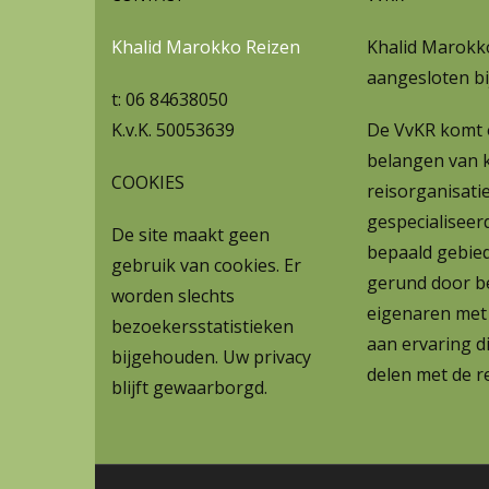
Khalid Marokko Reizen
Khalid Marokko
aangesloten bi
t: 06 84638050
K.v.K. 50053639
De VvKR komt 
belangen van k
COOKIES
reisorganisatie
gespecialiseer
De site maakt geen
bepaald gebie
gebruik van cookies. Er
gerund door b
worden slechts
eigenaren met
bezoekersstatistieken
aan ervaring di
bijgehouden. Uw privacy
delen met de re
blijft gewaarborgd.