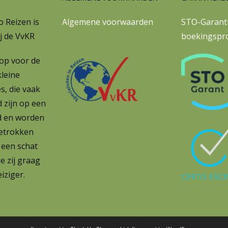
 Reizen is
Algemene voorwaarden
STO-Garanti
j de VvKR
boekingspr
op voor de
leine
s, die vaak
d zijn op een
d en worden
etrokken
 een schat
e zij graag
iziger.