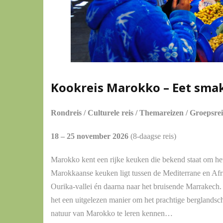
Kookreis Marokko – Eet smake
Rondreis / Culturele reis / Themareizen / Groepsrei
18 – 25 november 2026
(8-daagse reis)
Marokko kent een rijke keuken die bekend staat om het
Marokkaanse keuken ligt tussen de Mediterrane en Afri
Ourika-vallei én daarna naar het bruisende Marrakech. 
het een uitgelezen manier om het prachtige berglandsc
natuur van Marokko te leren kennen…