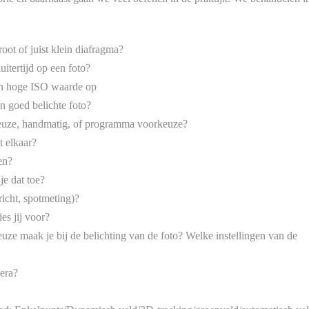
oot of juist klein diafragma?
uitertijd op een foto?
een hoge ISO waarde op
en goed belichte foto?
rkeuze, handmatig, of programma voorkeuze?
t elkaar?
en?
je dat toe?
richt, spotmeting)?
es jij voor?
euze maak je bij de belichting van de foto? Welke instellingen van de
era?