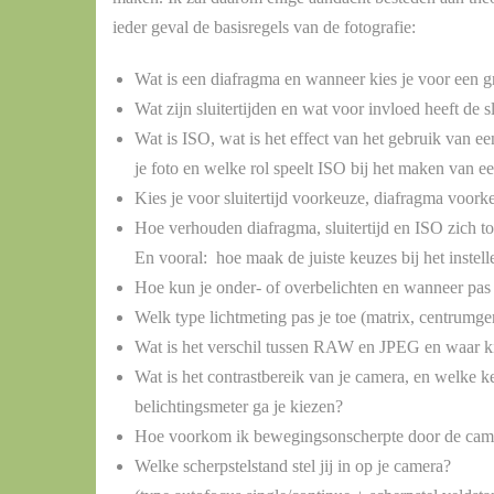
ieder geval de basisregels van de fotografie:
Wat is een diafragma en wanneer kies je voor een gr
Wat zijn sluitertijden en wat voor invloed heeft de sl
Wat is ISO, wat is het effect van het gebruik van 
je foto en welke rol speelt ISO bij het maken van e
Kies je voor sluitertijd voorkeuze, diafragma voo
Hoe verhouden diafragma, sluitertijd en ISO zich to
En vooral: hoe maak de juiste keuzes bij het instell
Hoe kun je onder- of overbelichten en wanneer pas 
Welk type lichtmeting pas je toe (matrix, centrumge
Wat is het verschil tussen RAW en JPEG en waar ki
Wat is het contrastbereik van je camera, en welke k
belichtingsmeter ga je kiezen?
Hoe voorkom ik bewegingsonscherpte door de cam
Welke scherpstelstand stel jij in op je camera?