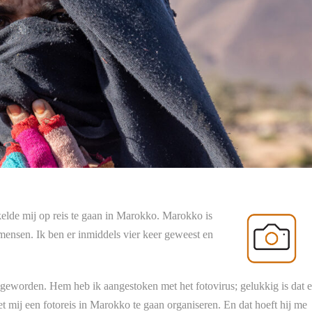
kelde mij op reis te gaan in Marokko. Marokko is
 mensen. Ik ben er inmiddels vier keer geweest en
n geworden. Hem heb ik aangestoken met het fotovirus; gelukkig is dat 
et mij een fotoreis in Marokko te gaan organiseren. En dat hoeft hij me