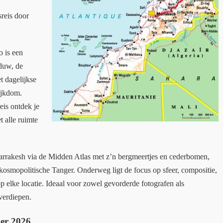
reis door
o is een
aduw, de
t dagelijkse
ijkdom.
eis ontdek je
 alle ruimte
arrakesh via de Midden Atlas met z’n bergmeertjes en cederbomen,
 kosmopolitische Tanger. Onderweg ligt de focus op sfeer, compositie,
 op elke locatie. Ideaal voor zowel gevorderde fotografen als
 verdiepen.
ber 2026
.