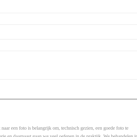
t
 naar een foto is belangrijk om, technisch gezien, een goede foto te
rie en daarnaast gaan we veel oefenen in de praktijk. We behandelen i