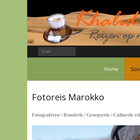
Home
Soo
Fotoreis Marokko
Fotograferen / Rondreis / Groepsreis / Culturele rei