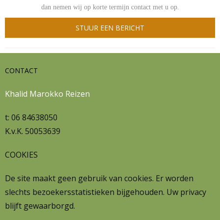
dan nemen wij op korte termijn contact met u op.
STUUR EEN BERICHT
CONTACT
Khalid Marokko Reizen
t: 06 84638050
K.v.K. 50053639
COOKIES
De site maakt geen gebruik van cookies. Er worden
slechts bezoekersstatistieken bijgehouden. Uw privacy
blijft gewaarborgd.