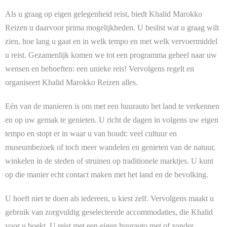
Als u graag op eigen gelegenheid reist, biedt Khalid Marokko
Contact
Reizen u daarvoor prima mogelijkheden. U beslist wat u graag wilt
zien, hoe lang u gaat en in welk tempo en met welk vervoermiddel
u reist. Gezamenlijk komen we tot een programma geheel naar uw
wensen en behoeften: een unieke reis! Vervolgens regelt en
organiseert Khalid Marokko Reizen alles.
Eén van de manieren is om met een huurauto het land te verkennen
en op uw gemak te genieten. U richt de dagen in volgens uw eigen
tempo en stopt er in waar u van houdt: veel cultuur en
museumbezoek of toch meer wandelen en genieten van de natuur,
winkelen in de steden of struinen op traditionele marktjes. U kunt
op die manier echt contact maken met het land en de bevolking.
U hoeft niet te doen als iedereen, u kiest zelf. Vervolgens maakt u
gebruik van zorgvuldig geselecteerde accommodaties, die Khalid
voor u boekt. U reist met een eigen huurauto met of zonder