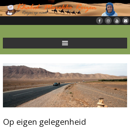
Home
Soorten reizen
Reizen in Marokko
Over Marokko
Foto’s
Op eigen gelegenheid
Over KMR