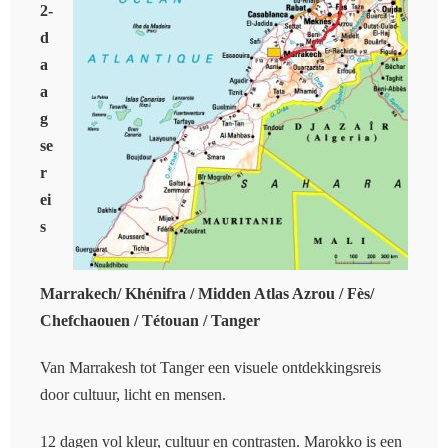
2-
d
a
a
g
se
r
ei
s
Marrakech/ Khénifra / Midden Atlas Azrou / Fès/
Chefchaouen / Tétouan / Tanger
Van Marrakesh tot Tanger een visuele ontdekkingsreis
door cultuur, licht en mensen.
12 dagen vol kleur, cultuur en contrasten. Marokko is een