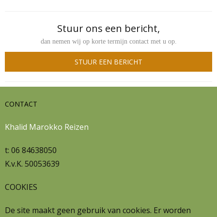
Stuur ons een bericht,
dan nemen wij op korte termijn contact met u op.
STUUR EEN BERICHT
CONTACT
Khalid Marokko Reizen
t: 06 84638050
K.v.K. 50053639
COOKIES
De site maakt geen gebruik van cookies. Er worden