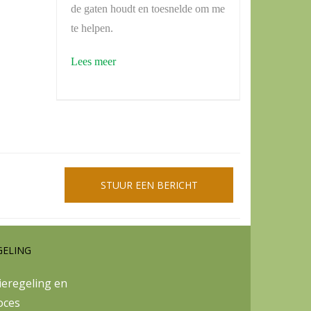
de gaten houdt en toesnelde om me
te helpen.
Lees meer
STUUR EEN BERICHT
GELING
eregeling en
oces