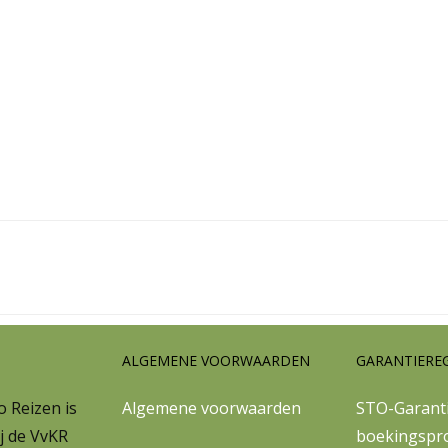
ALGEMENE VOORWAARDEN
GARANTIERE
 Reizen is
Algemene voorwaarden
STO-Garanti
j de VvKR
boekingspr