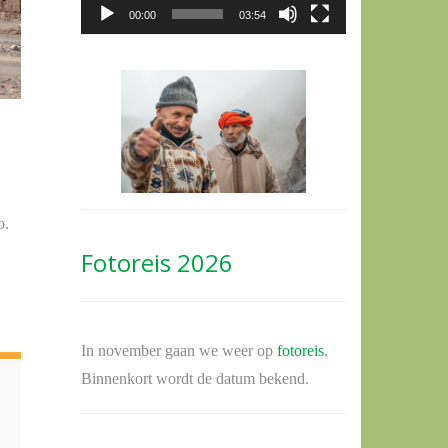
00:00
03:54
o.
Fotoreis 2026
In november gaan we weer op
fotoreis
.
Binnenkort wordt de datum bekend.