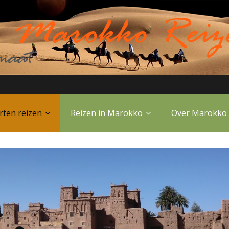
rten reizen
Reizen in Marokko
Over Marokko