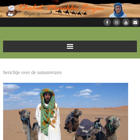
Home
berichtje over de natuurreizen
Soorten reizen
Reizen in Marokko
Over Marokko
Foto’s
Over KMR