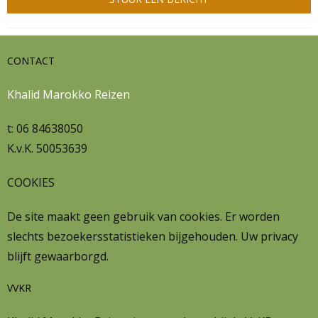
CONTACT
Khalid Marokko Reizen
t: 06 84638050
K.v.K. 50053639
COOKIES
De site maakt geen gebruik van cookies. Er worden
slechts bezoekersstatistieken bijgehouden. Uw privacy
blijft gewaarborgd.
VVKR