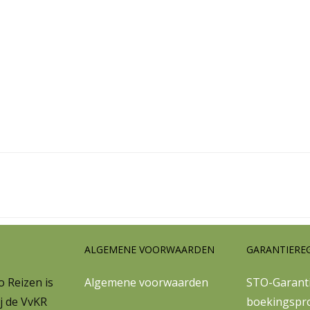
ALGEMENE VOORWAARDEN
GARANTIERE
 Reizen is
Algemene voorwaarden
STO-Garanti
j de VvKR
boekingspr