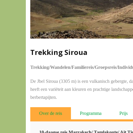
Trekking Siroua
Trekking/Wandelen/Familiereis/Groepsreis/Individu
De Jbel Siroua (3305 m) is een vulkanisch gebergte, da
heeft een variëteit aan kleuren en prachtige landschap
berbertapijten.
Over de reis
Programma
Prijs
10-daagse reis
Marrakech/ Tamlakoute/ Ait Tig