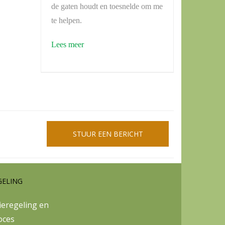
de gaten houdt en toesnelde om me
te helpen.
Lees meer
STUUR EEN BERICHT
GELING
eregeling en
oces