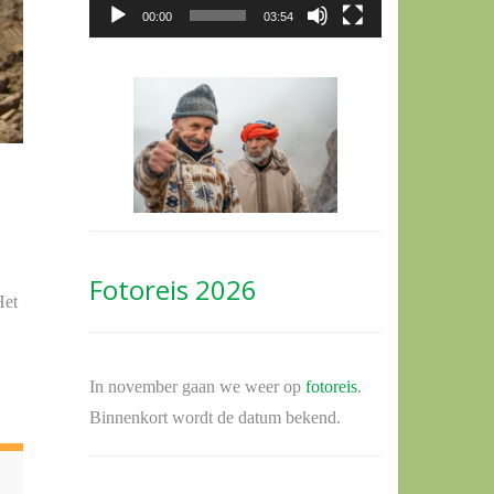
00:00
03:54
Fotoreis 2026
Het
In november gaan we weer op
fotoreis
.
Binnenkort wordt de datum bekend.