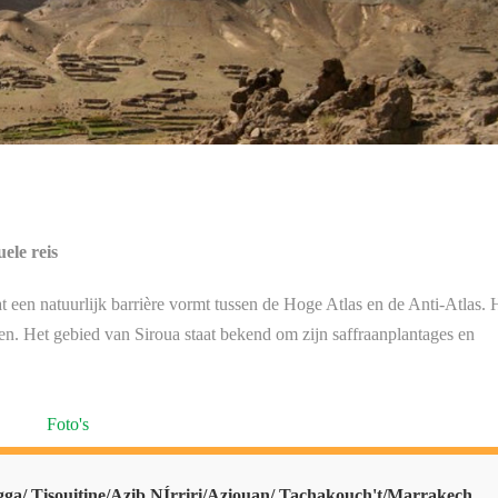
ele reis
t een natuurlijk barrière vormt tussen de Hoge Atlas en de Anti-Atlas. 
pen. Het gebied van Siroua staat bekend om zijn saffraanplantages en
Foto's
ga/ Tisouitine/Azib NÍrriri/Aziouan/ Tachakouch't/Marrakech