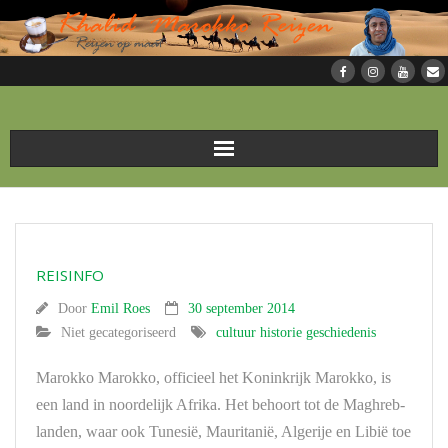
Home
Soorten reizen
REISINFO
Reizen in Marokko
Door
Emil Roes
30 september 2014
Niet gecategoriseerd
cultuur historie geschiedenis
Over Marokko
Marokko Marokko, officieel het Koninkrijk Marokko, is
Foto’s
een land in noordelijk Afrika. Het behoort tot de Maghreb-
landen, waar ook Tunesië, Mauritanië, Algerije en Libië toe
Over KMR